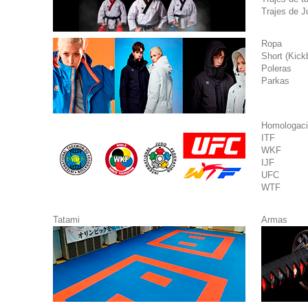
Trajes de Ju
Ropa
Short (Kick
Poleras
Parkas
Homologació
ITF
WKF
IJF
UFC
WTF
Tatami
Armas