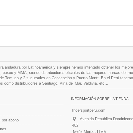
ndadura por Latinoamérica y siempre hemos intentado obtener los mejores 
, boxeo y MMA, siendo distribuidores oficiales de las mejores marcas del me
d de Temuco y 2 sucursales en Concepción y Puerto Montt. En el Perú tenemos
 como distribuidores a Santiago, Viña del Mar, Valdivia, etc…
INFORMACIÓN SOBRE LA TIENDA
Ihcersportperu.com
Avenida República Dominicana 
s por abono
402
ones
Jesús María - LIMA