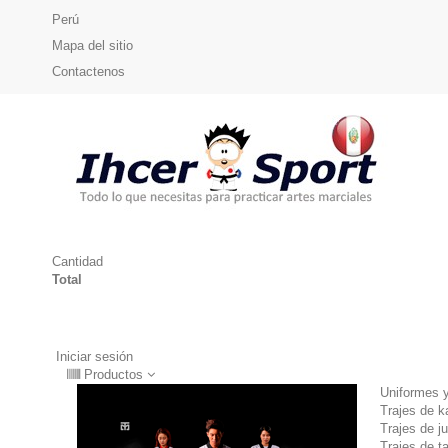
Perú
Mapa del sitio
Contactenos
Cantidad
Total
Iniciar sesión
Productos
Uniformes y
Trajes de ka
Trajes de j
Trajes de 