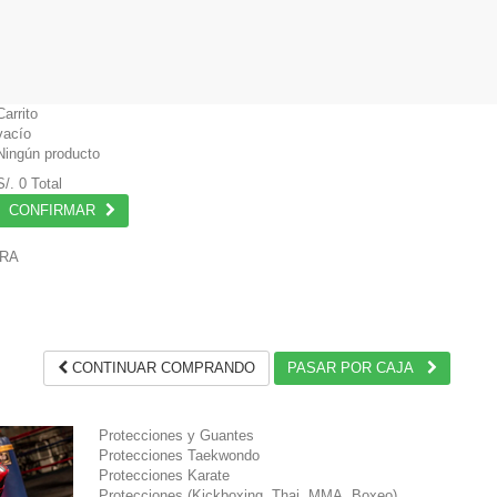
Carrito
vacío
Ningún producto
S/. 0
Total
CONFIRMAR
PRA
.
CONTINUAR COMPRANDO
PASAR POR CAJA
Protecciones y Guantes
Protecciones Taekwondo
Protecciones Karate
Protecciones (Kickboxing, Thai, MMA, Boxeo)