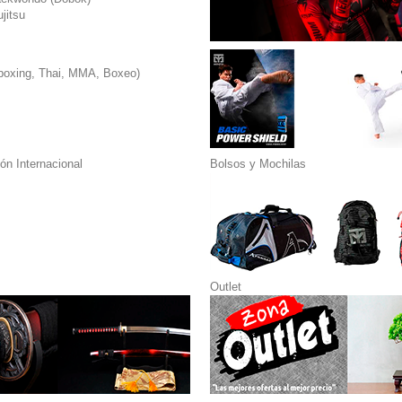
jitsu
boxing, Thai, MMA, Boxeo)
n Internacional
Bolsos y Mochilas
Outlet