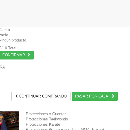
Carrito
vacío
Ningún producto
S/. 0
Total
CONFIRMAR
PRA
.
CONTINUAR COMPRANDO
PASAR POR CAJA
Protecciones y Guantes
Protecciones Taekwondo
Protecciones Karate
Protecciones (Kickboxing, Thai, MMA, Boxeo)