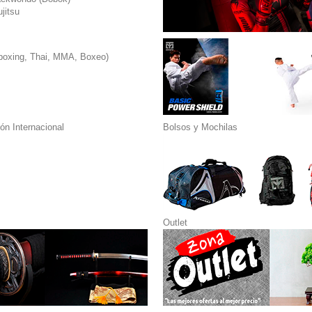
jitsu
boxing, Thai, MMA, Boxeo)
n Internacional
Bolsos y Mochilas
Outlet