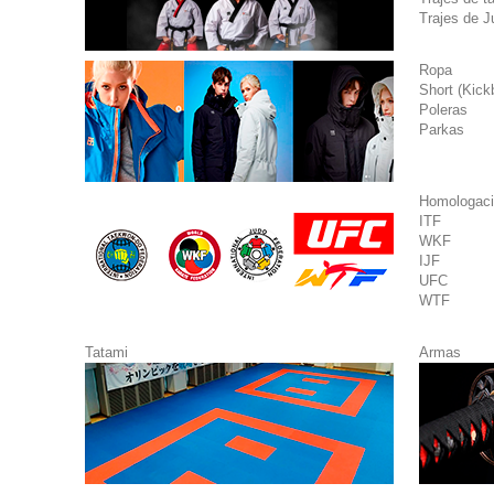
Trajes de Ju
Ropa
Short (Kick
Poleras
Parkas
Homologació
ITF
WKF
IJF
UFC
WTF
Tatami
Armas