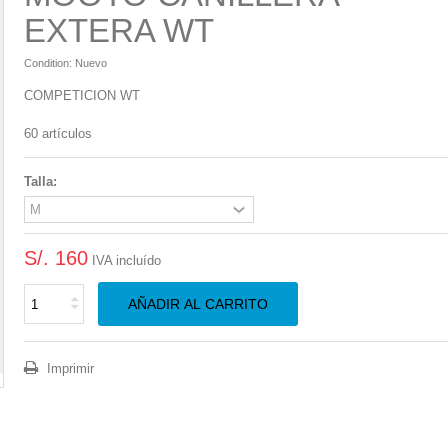
EXTERA WT
Condition:
Nuevo
COMPETICION WT
60
artículos
Talla:
S/. 160
IVA incluído
AÑADIR AL CARRITO
Imprimir