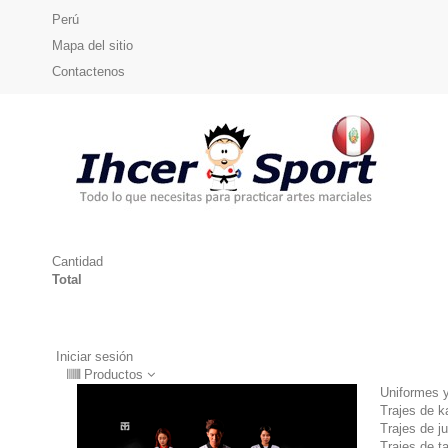
Perú
Mapa del sitio
Contactenos
Cantidad
Total
Iniciar sesión
Productos
Uniformes y
Trajes de ka
Trajes de j
Trajes de 