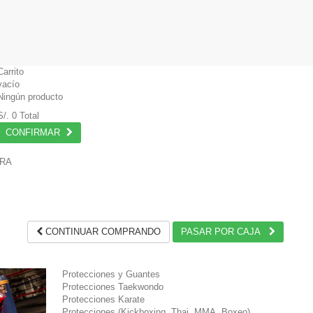
Carrito
vacío
Ningún producto
S/. 0
Total
CONFIRMAR
PRA
.
CONTINUAR COMPRANDO
PASAR POR CAJA
Protecciones y Guantes
Protecciones Taekwondo
Protecciones Karate
Protecciones (Kickboxing, Thai, MMA, Boxeo)