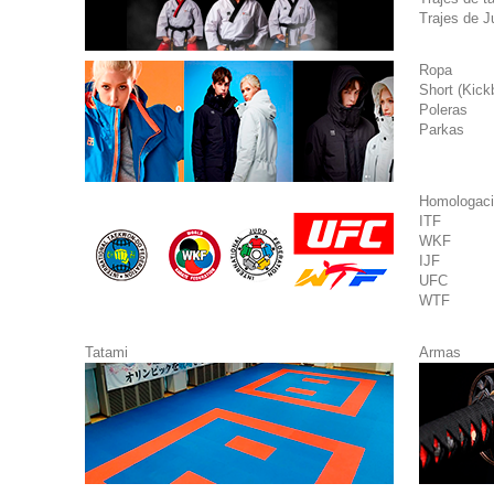
Trajes de Ju
Ropa
Short (Kick
Poleras
Parkas
Homologació
ITF
WKF
IJF
UFC
WTF
Tatami
Armas