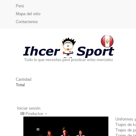
Perú
Mapa del sitio
Contactenos
Cantidad
Total
Iniciar sesión
Productos
Uniformes y
Trajes de ka
Trajes de j
Trajes de 