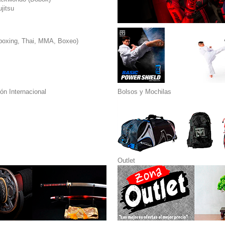
jitsu
boxing, Thai, MMA, Boxeo)
n Internacional
Bolsos y Mochilas
Outlet